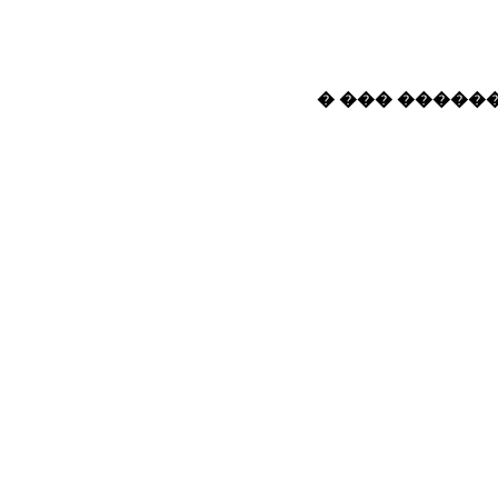
� ��� ������