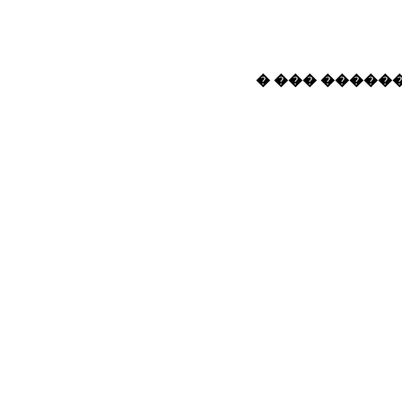
� ��� ������