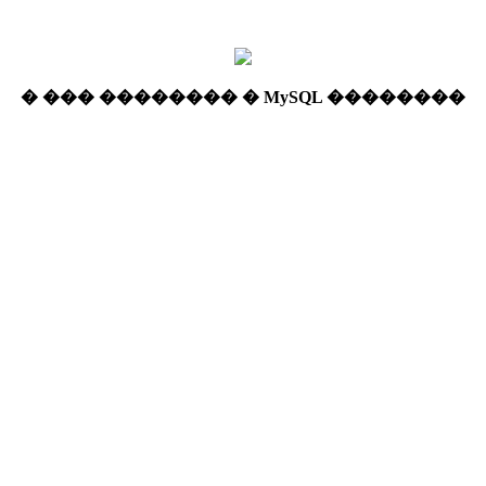
� ��� �������� � MySQL ��������