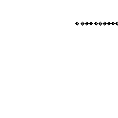
� ��� ������