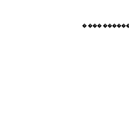
� ��� ������