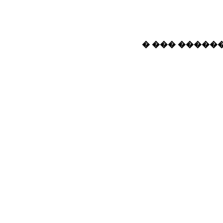
� ��� ������