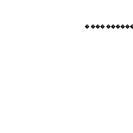
� ��� ������