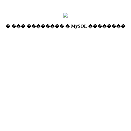
� ��� �������� � MySQL ��������