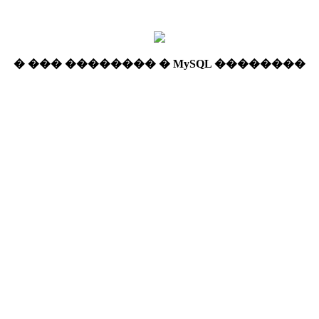
� ��� �������� � MySQL ��������