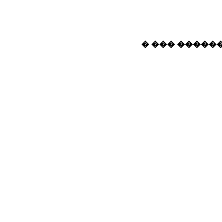
� ��� ������