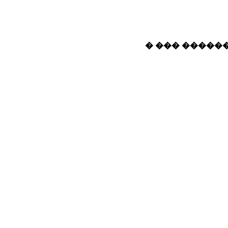
� ��� ������