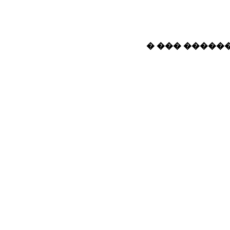
� ��� ������