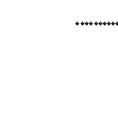
� ��� ������