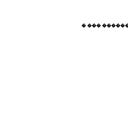
� ��� ������