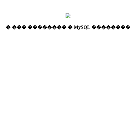
� ��� �������� � MySQL ��������