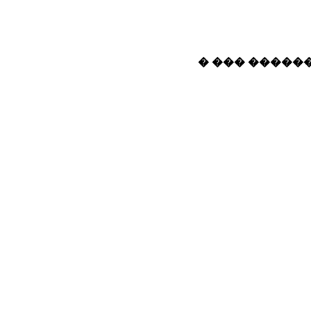
� ��� ������