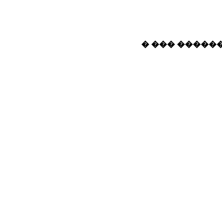
� ��� ������