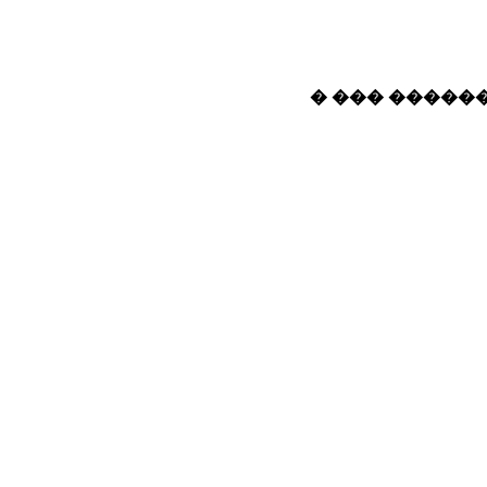
� ��� ������