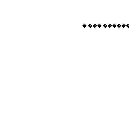
� ��� ������