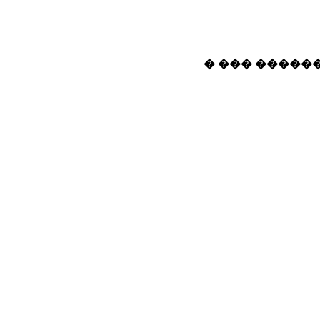
� ��� ������