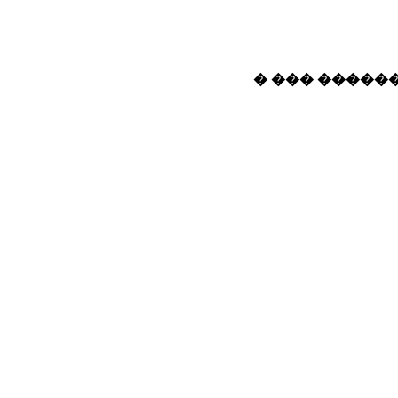
� ��� ������