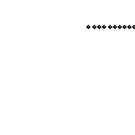
� ��� ������