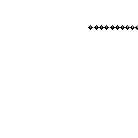
� ��� ������