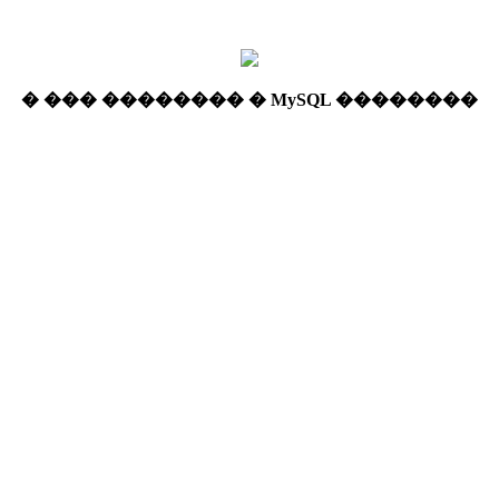
� ��� �������� � MySQL ��������