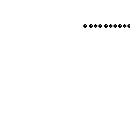
� ��� ������