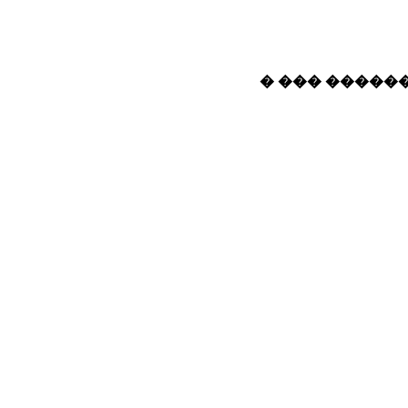
� ��� ������