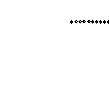
� ��� ������