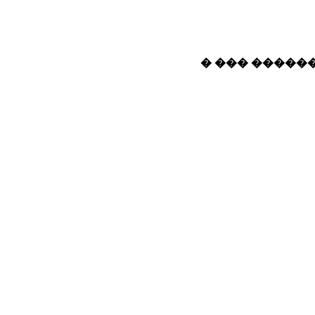
� ��� ������