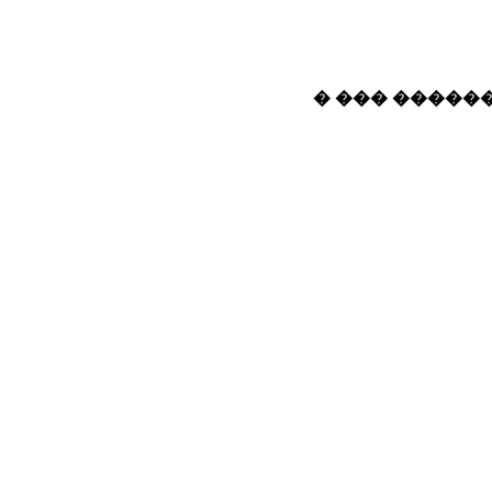
� ��� ������