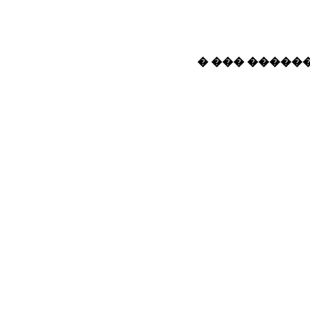
� ��� ������