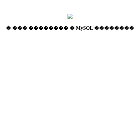
� ��� �������� � MySQL ��������