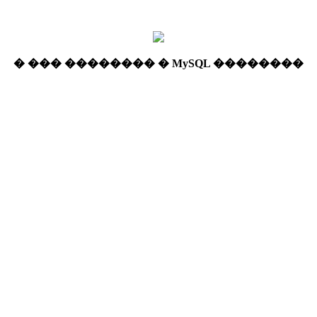
� ��� �������� � MySQL ��������