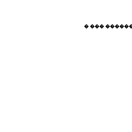
� ��� ������