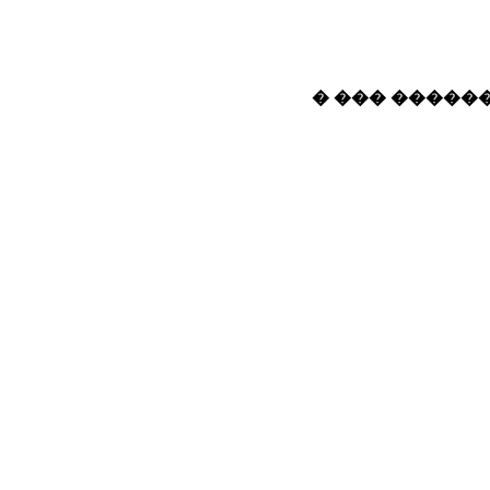
� ��� ������