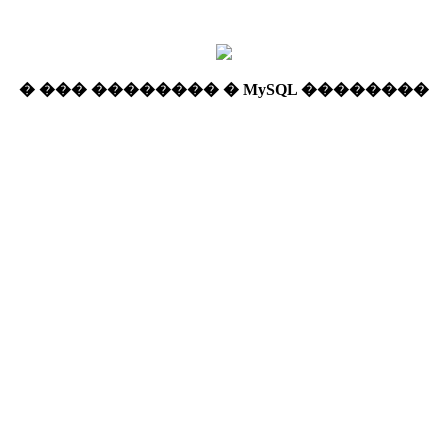
� ��� �������� � MySQL ��������