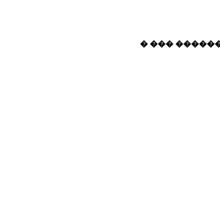
� ��� ������