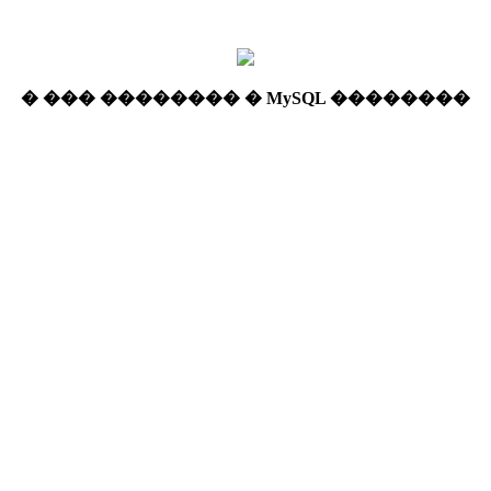
� ��� �������� � MySQL ��������