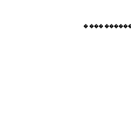
� ��� ������