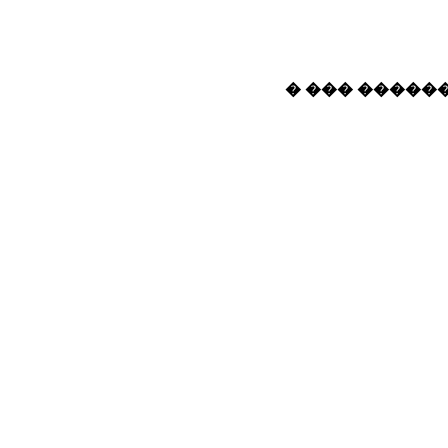
� ��� ������