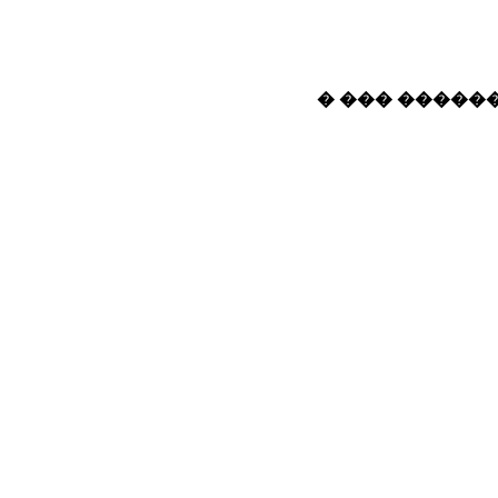
� ��� ������