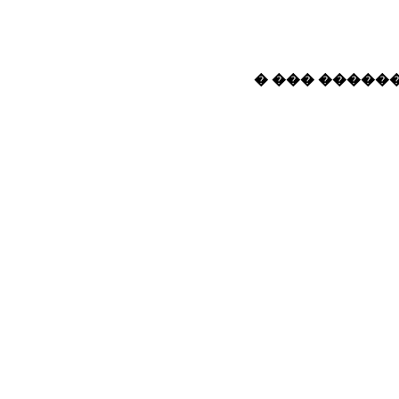
� ��� ������