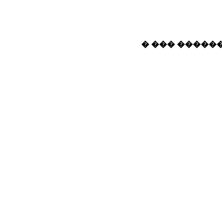
� ��� ������