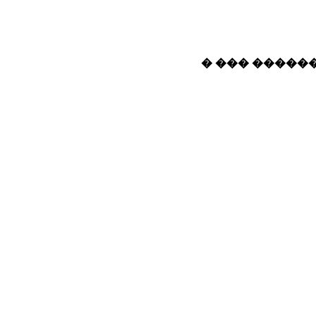
� ��� ������