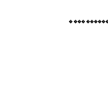
� ��� ������