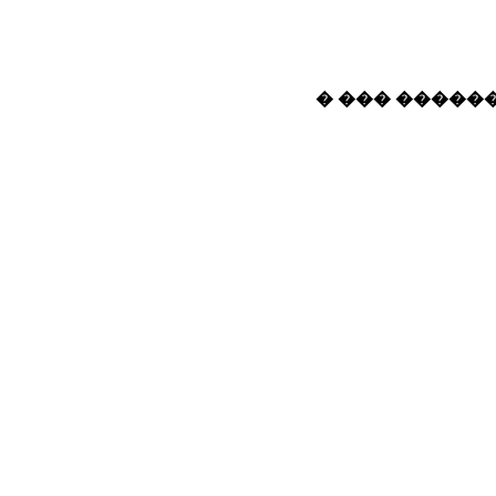
� ��� ������