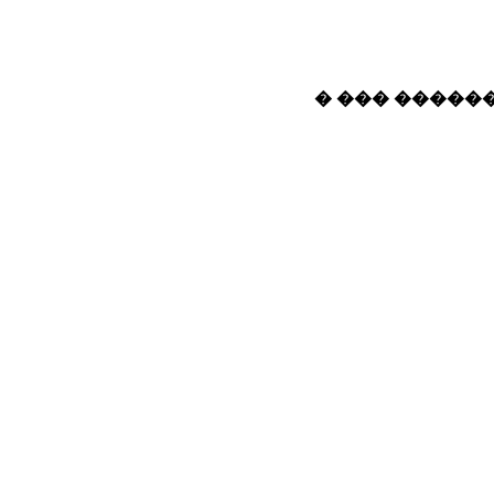
� ��� ������