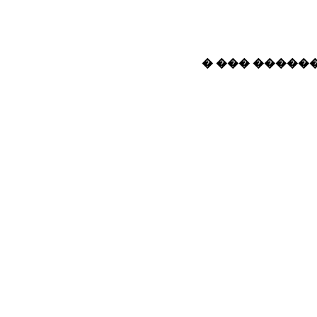
� ��� ������