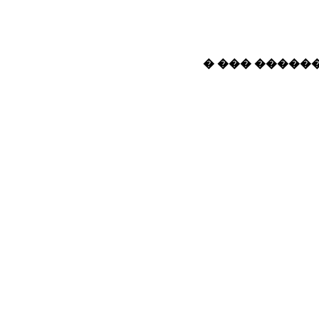
� ��� ������