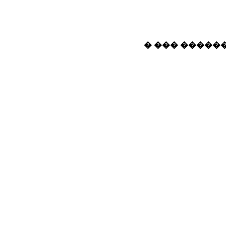
� ��� ������