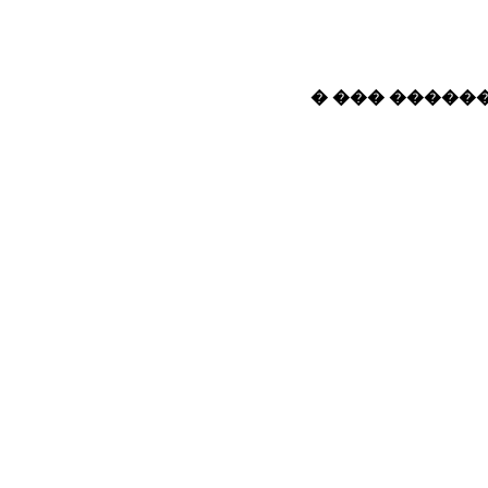
� ��� ������